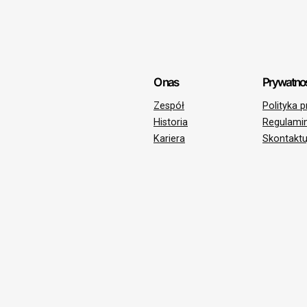
O nas
Prywatno
Zespół
Polityka 
Historia
Regulami
Kariera
Skontaktu