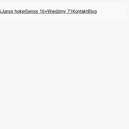
i
Junior hokej
Senior 16+
Wiedźmy 71
Kontakt
Blog