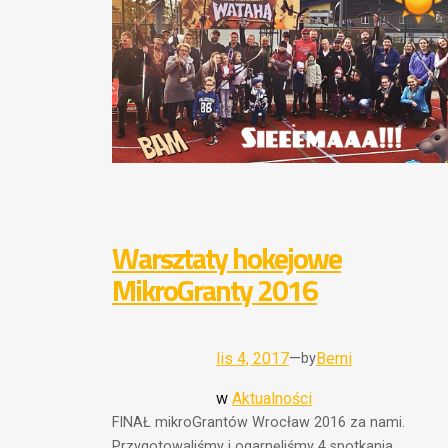
Warsztaty hokejowe
MikroGranty 2016
lis 4, 2017
—
Berni
by
w
Aktualności
FINAŁ mikroGrantów Wrocław 2016 za nami.
Przygotowaliśmy i ogarnęliśmy 4 spotkania