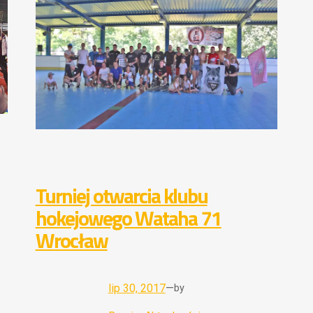
Turniej otwarcia klubu
hokejowego Wataha 71
Wrocław
lip 30, 2017
—
by