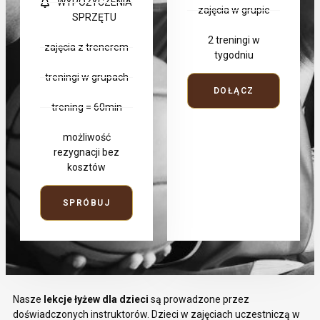
WYPOŻYCZENIA
zajęcia w grupie
SPRZĘTU
2 treningi w
zajęcia z trenerem
tygodniu
treningi w grupach
DOŁĄCZ
trening = 60min
możliwość
rezygnacji bez
kosztów
SPRÓBUJ
Nasze
lekcje łyżew dla dzieci
są prowadzone przez
doświadczonych instruktorów. Dzieci w zajęciach uczestniczą w