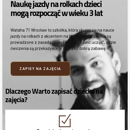
Naukę jazdy na rolkach dzieci
mogą rozpocząć w wieku 3 lat
Wataha 71 Wrocław to szkółka, która skupia się na nauce
jazdy na rolkach z akcentem na hokej. Nasze zajęcia są
prowadzone z zasadą „uczyć bawiąc, bawić ucząc”, gdzie
ćwiczenia są przekazywane poprzez dobrą zabawę.
ZAPISY NA ZAJĘCIA
Dlaczego Warto zapisać dziecko na
zajęcia?