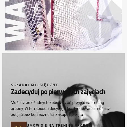
SKŁADKI MIESIĘCZNE
Zadecyduj po pierwszych zajęciach
Możesz bez żadnych zobowiązań przyjść na trening
próbny. W ten sposób decyzję o kontynuowaniu możesz
podjąć bez konieczności zakupu sprzętu.
UMÓW SIĘ NA TRENING PRÓBNY