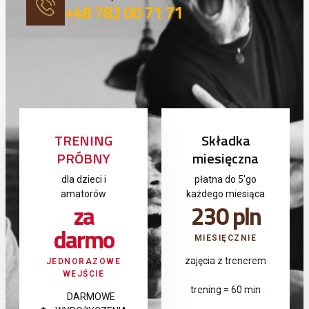
+48 782 00 71 71
TRENING
Składka
PRÓBNY
miesięczna
dla dzieci i
płatna do 5'go
amatorów
każdego miesiąca
za
230 pln
darmo
MIESIĘCZNIE
zajęcia z trenerem
JEDNORAZOWE
WEJŚCIE
trening = 60 min
DARMOWE