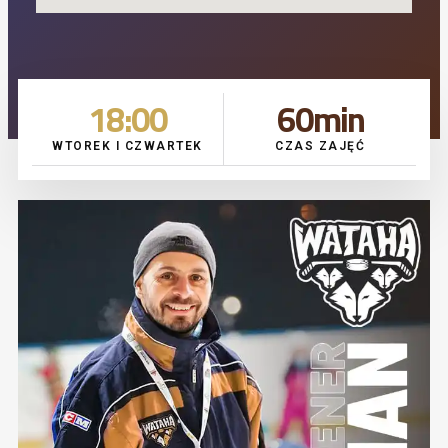
1
8
:00
60
min
WTOREK I CZWARTEK
CZAS ZAJĘĆ