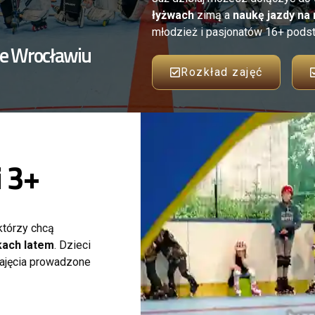
łyżwach
zimą a
naukę jazdy na 
młodzież i pasjonatów 16+ pods
 we Wrocławiu
Rozkład zajęć
i 3+
którzy chcą
lkach latem
. Dzieci
 Zajęcia prowadzone