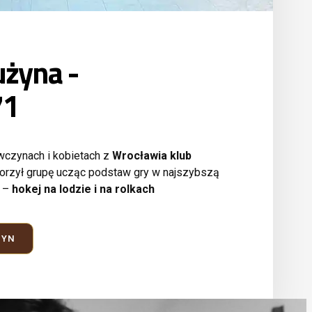
użyna -
71
wczynach i kobietach z
Wrocławia klub
orzył grupę ucząc podstaw gry w najszybszą
e –
hokej na lodzie i na rolkach
ZYN