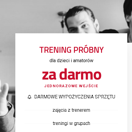
TRENING PRÓBNY
dla dzieci i amatorów
za darmo
JEDNORAZOWE WEJŚCIE
DARMOWE WYPOŻYCZENIA SPRZĘTU
zajęcia z trenerem
treningi w grupach