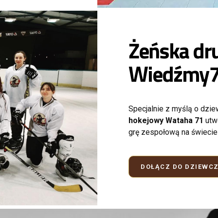
Żeńska dr
Wiedźmy
Specjalnie z myślą o dzie
hokejowy Wataha 71
utw
grę zespołową na świeci
DOŁĄCZ DO DZIEWC