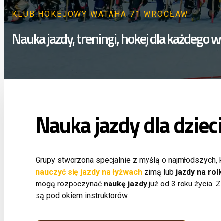
KLUB HOKEJOWY WATAHA 71 WROCŁAW
Nauka jazdy, treningi, hokej dla każdego
Nauka jazdy dla dziec
Grupy stworzona specjalnie z myślą o najmłodszych, 
nauczyć się jazdy na łyżwach
zimą lub
jazdy na ro
mogą rozpoczynać
naukę jazdy
już od 3 roku życia.
są pod okiem instruktorów