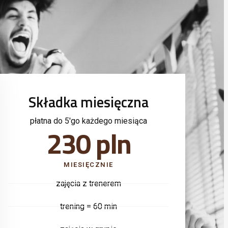
Składka miesięczna
płatna do 5'go każdego miesiąca
230 pln
MIESIĘCZNIE
zajęcia z trenerem
trening = 60 min