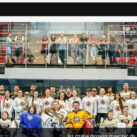
START
NAUKA JAZDY DZIECI
JUNIOR HOK
Już dzisiaj możesz dołączyć do 