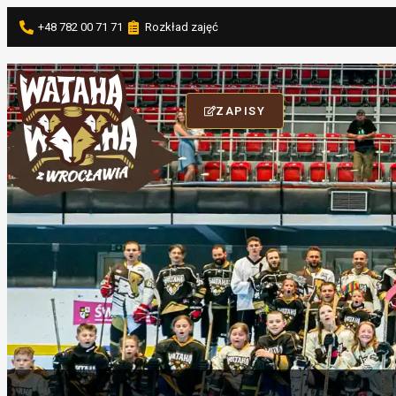
+48 782 00 71 71
Rozkład zajęć
ZAPISY