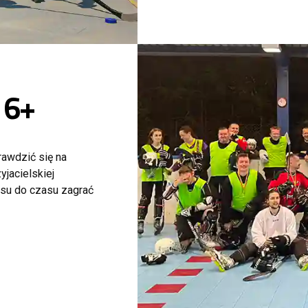
16+
rawdzić się na
yjacielskiej
asu do czasu zagrać