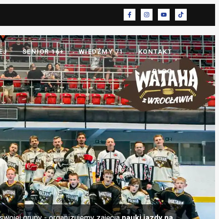
EJ
SENIOR 16+
WIEDŹMY 71
KONTAKT
BLOG
swojej grupy - organizujemy zajęcia
nauki jazdy na