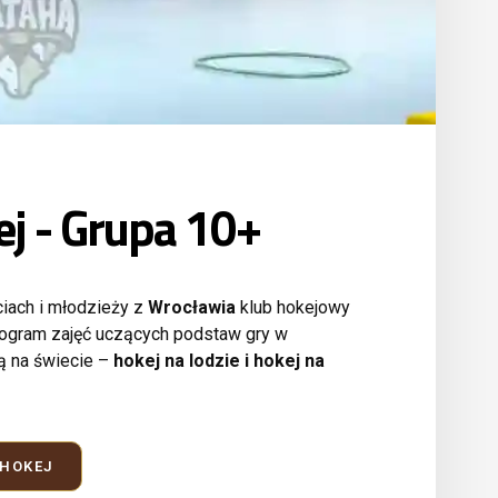
ej - Grupa 10+
ciach i młodzieży z
Wrocławia
klub hokejowy
ogram zajęć uczących podstaw gry w
ą na świecie –
hokej na lodzie i hokej na
 HOKEJ