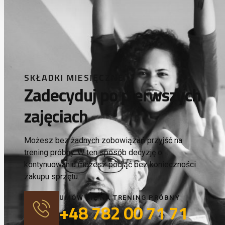
SKŁADKI MIESIĘCZNE
Zadecyduj po pierwszych
zajęciach
Możesz bez żadnych zobowiązań przyjść na
trening próbny. W ten sposób decyzję o
kontynuowaniu możesz podjąć bez konieczności
zakupu sprzętu.
UMÓW SIĘ NA TRENING PRÓBNY
+48 782 00 71 71