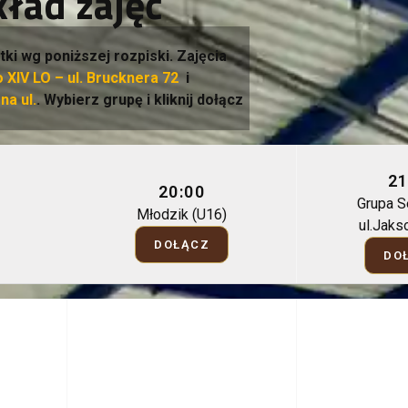
ład zajęć
tki wg poniższej rozpiski. Zajęcia
 XIV LO – ul. Brucknera 72
i
a ul.
. Wybierz grupę i kliknij dołącz
21
20:00
Grupa S
Młodzik (U16)
ul.Jaks
DOŁĄCZ
DO