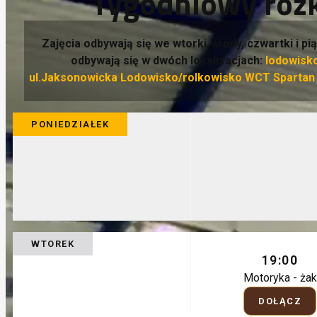
Tygodniowy rozk
Zajęcia odbywają się we wtorki, środy, czwartki i pią
odbywają się w dwóch lokalizacjach:
lodowisko
ul.Jaksonowicka Lodowisko/rolkowisko WCT Spartan n
PONIEDZIAŁEK
WTOREK
19:00
Motoryka - żak
DOŁĄCZ